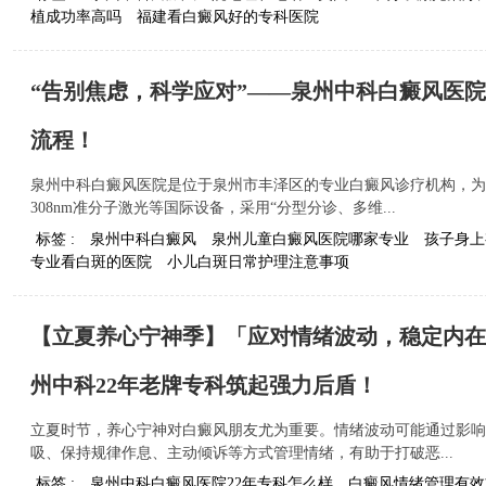
植成功率高吗
福建看白癜风好的专科医院
“告别焦虑，科学应对”——泉州中科白癜风医
流程！
泉州中科白癜风医院是位于泉州市丰泽区的专业白癜风诊疗机构，为
308nm准分子激光等国际设备，采用“分型分诊、多维...
标签 :
泉州中科白癜风
泉州儿童白癜风医院哪家专业
孩子身上
专业看白斑的医院
小儿白斑日常护理注意事项
【立夏养心宁神季】「应对情绪波动，稳定内在
州中科22年老牌专科筑起强力后盾！
立夏时节，养心宁神对白癜风朋友尤为重要。情绪波动可能通过影响
吸、保持规律作息、主动倾诉等方式管理情绪，有助于打破恶...
标签 :
泉州中科白癜风医院22年专科怎么样
白癜风情绪管理有效