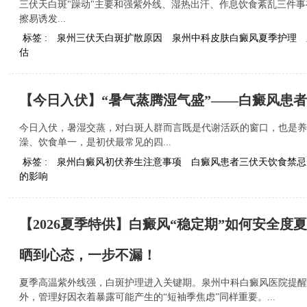
三伏天白斑"躁动"主要和强紫外线、湿热出汗、作息饮食紊乱三件事
擦易诱发...
标签 :
泉州三伏天白斑扩散原因
泉州中科皮肤白癜风夏季护理
估
【今日入伏】“暑气蒸腾湿气盛”——白癜风患
今日入伏，暑湿交蒸，对白斑人群而言既是代谢活跃的窗口，也是养
澡、饮食单一，是初伏最常见的四...
标签 :
泉州白癜风初伏养生注意事项
白癜风患者三伏天饮食禁忌
的影响
【2026夏季特供】白癜风“稳定期”如何安全
晒到心态，一步不漏！
夏季高温紫外线强，白斑护理进入关键期。泉州中科白癜风医院提醒
外，管理好因衣着暴露可能产生的“短袖季焦虑”同样重要。...