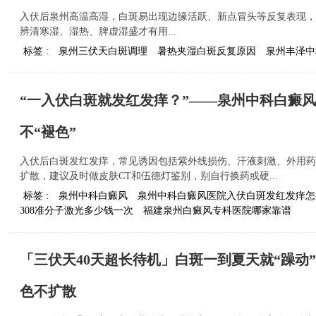
入伏后泉州高温高湿，白斑易出现边缘活跃、新点冒头等反复表现，
辨清寒湿、湿热、脾虚湿盛才有用...
标签 :
泉州三伏天白斑调理
暑热夹湿白斑反复原因
泉州丰泽中
“一入伏白斑就发红发痒？”——泉州中科白癜
不“褪色”
入伏后白斑发红发痒，常见诱因包括紫外线损伤、汗液刺激、外用药
扩散，建议及时做皮肤CT和伍德灯鉴别，别自行换药或硬...
标签 :
泉州中科白癜风
泉州中科白癜风医院入伏白斑发红发痒怎
308准分子激光多少钱一次
福建泉州白癜风专科医院哪家靠谱
「三伏天40天超长待机」白斑一到夏天就“躁动
色不扩散