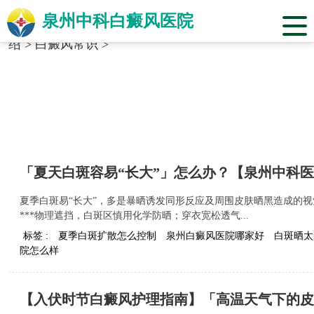
泉州中科白癜风医院
当前位置：
福建省泉州市中科白癜风医院
>
医院介
绍
>
白癜风常识
>
「夏天白斑容易“长大”」怎么办？【泉州中科
夏季白斑易“长大”，多是暴晒诱发同形反应及周围皮肤晒黑造成的视
***物理遮挡，白斑区慎用化学防晒；穿衣宽松透气...
标签 :
夏季白斑扩散怎么控制
泉州白癜风医院哪家好
白斑晒太
院怎么样
【入伏时节白癜风护理指南】「高温天气下的皮