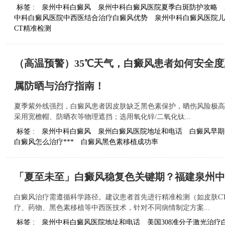
标签 :
泉州中科白癜风
泉州中科白癜风医院夏季白斑防护攻略
中科白癜风医院中西医结合治疗白癜风优势
泉州中科白癜风医院儿
CT精准检测
（高温预警）35℃天气，白癜风患者如何安全
属防晒与治疗指南！
夏季紫外线强烈，白癜风患者因皮肤缺乏黑色素保护，晒伤风险极高
采用宽檐帽、防晒衣等物理遮挡；选用氧化锌/二氧化钛...
标签 :
泉州中科白癜风
泉州白癜风医院地址和电话
白癜风早期
白癜风怎么治疗***
白癜风黑色素移植成功率
「夏至未至」白癜风稳复色关键期？福建泉州中
白癜风治疗需遵循科学路径。建议患者首先进行精准检测（如皮肤C
疗、药物、黑色素移植等中西医技术，针对不同病情制定方案...
标签 :
泉州中科白癜风医院地址和电话
美国308准分子激光治疗