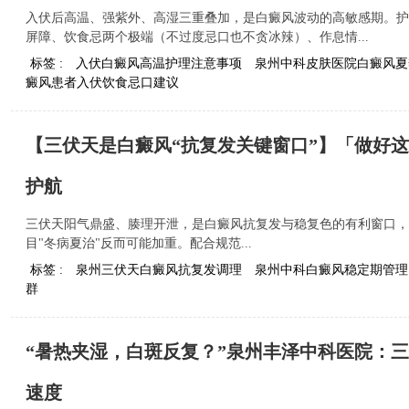
入伏后高温、强紫外、高湿三重叠加，是白癜风波动的高敏感期。护
屏障、饮食忌两个极端（不过度忌口也不贪冰辣）、作息情...
标签 :
入伏白癜风高温护理注意事项
泉州中科皮肤医院白癜风夏
癜风患者入伏饮食忌口建议
【三伏天是白癜风“抗复发关键窗口”】「做好这
护航
三伏天阳气鼎盛、腠理开泄，是白癜风抗复发与稳复色的有利窗口，
目"冬病夏治"反而可能加重。配合规范...
标签 :
泉州三伏天白癜风抗复发调理
泉州中科白癜风稳定期管理
群
“暑热夹湿，白斑反复？”泉州丰泽中科医院：
速度