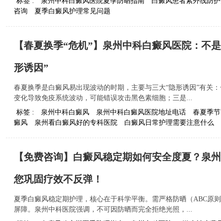
标签 :
泉州中科白癜风医院夏季防晒指南
白癜风患者紫外线防护
咨询
夏季白癜风护理常见问题
【春夏换季“危机”】泉州中科白癜风医院：不是
形诱因”
春夏换季是白癜风易出现波动的时期，主要与三大“隐形诱因”有关
变化导致免疫系统波动，可能错误攻击黑色素细胞；三是...
标签 :
泉州中科白癜风
泉州中科白癜风医院地址电话
春夏季节
癜风
泉州看白癜风好的专科医院
白癜风日常护理需要注意什么
【免费咨询】白癜风稳定期如何安全度夏？泉州
您巩固疗效不反弹！
夏季白癜风稳定期护理，核心在于科学平衡。需严格防晒（ABC原
屏障。泉州中科医院强调，不可因防晒而完全拒绝光照，...