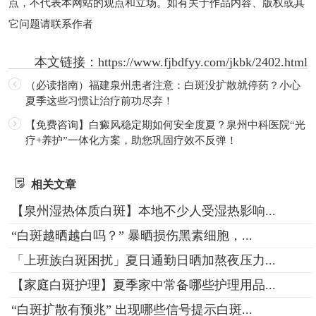
点，不代表本网站的观点和立场。如有关于作品内容、版权或其
它问题请联系作者
本文链接：
https://www.fjbdfyy.com/jkbk/2402.html
（必读指南）福建泉州患者注意：白斑没扩散就停药？小心
夏季这些习惯让治疗前功尽弃！
【免费咨询】白癜风稳定期如何安全度夏？泉州中科医院“光
疗+养护”一体化方案，助您巩固疗效不反弹！
相关文章
【泉州湿热体质白斑】本地不少人受湿热影响...
“白斑越晒越白吗？” 暴晒损伤黑素细胞，...
「上班族白斑困扰」夏日通勤日晒加熬夜压力...
【家庭白斑护理】夏季家中常备哪些护理用品...
“白斑扩散有预兆” 出现哪些信号提示白斑...