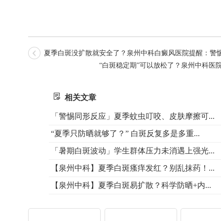
夏季白斑没扩散就安全了？泉州中科白癜风医院提醒：警惕
“白斑稳定期”可以放松了？泉州中科医
相关文章
「警惕同形反应」夏季蚊虫叮咬、皮肤摩擦可...
“夏季只防晒就够了？” 白斑反复多是多重...
「暑期白斑波动」学生群体压力未消遇上强光...
【泉州中科】夏季白斑瘙痒发红？别乱抹药！...
【泉州中科】夏季白斑易扩散？科学防晒+内...