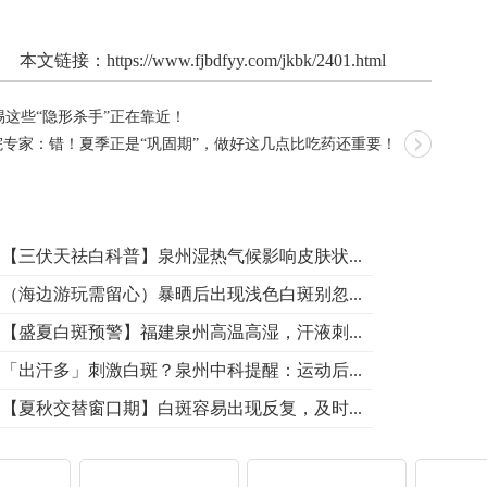
本文链接：
https://www.fjbdfyy.com/jkbk/2401.html
这些“隐形杀手”正在靠近！
院专家：错！夏季正是“巩固期”，做好这几点比吃药还重要！
【三伏天祛白科普】泉州湿热气候影响皮肤状...
（海边游玩需留心）暴晒后出现浅色白斑别忽...
【盛夏白斑预警】福建泉州高温高湿，汗液刺...
「出汗多」刺激白斑？泉州中科提醒：运动后...
【夏秋交替窗口期】白斑容易出现反复，及时...