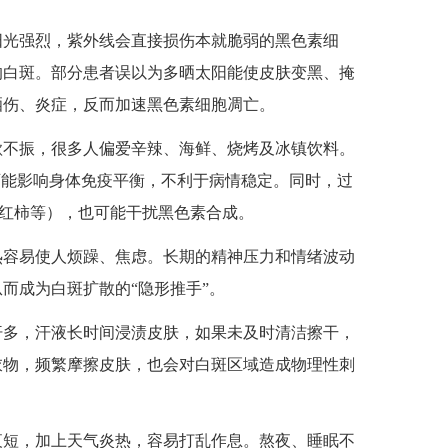
阳光强烈，紫外线会直接损伤本就脆弱的黑色素细
的白斑。部分患者误以为多晒太阳能使皮肤变黑、掩
晒伤、炎症，反而加速黑色素细胞凋亡。
欲不振，很多人偏爱辛辣、海鲜、烧烤及冰镇饮料。
可能影响身体免疫平衡，不利于病情稳定。同时，过
西红柿等），也可能干扰黑色素合成。
热容易使人烦躁、焦虑。长期的精神压力和情绪波动
而成为白斑扩散的“隐形推手”。
汗多，汗液长时间浸渍皮肤，如果未及时清洁擦干，
衣物，频繁摩擦皮肤，也会对白斑区域造成物理性刺
夜短，加上天气炎热，容易打乱作息。熬夜、睡眠不