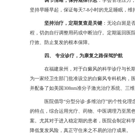
调节情绪，保持规律作息
：学会管理压力
坚持早睡早起，保证每天7-8小时的充足睡眠，
坚持治疗，定期复查是关键
：无论白斑是
程，切勿自行调整用药或中断治疗。定期返回医
疗效、防止复发的根本保障。
四、 专业诊疗，为康复之路保驾护航
在福建泉州，对于白癜风的科学诊疗与长期
为一家经卫生部门批准设立的白癜风专科机构，
并配备了如美国308nm准分子激光治疗系统、三
医院倡导“分型分诊·多维治疗”的个性化理
的特点，综合运用光疗、药物、中医调理乃至黑
案。尤其对于进入稳定期的患者，医院会制定科
降低复发风险，真正守住来之不易的治疗成果。