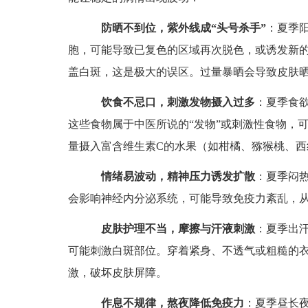
防晒不到位，紫外线成“头号杀手”
：夏季
胞，可能导致已复色的区域再次脱色，或诱发新
盖白斑，这是极大的误区。过量暴晒会导致皮肤
饮食不忌口，刺激发物摄入过多
：夏季食
这些食物属于中医所说的“发物”或刺激性食物，
量摄入富含维生素C的水果（如柑橘、猕猴桃、
情绪易波动，精神压力诱发扩散
：夏季闷
会影响神经内分泌系统，可能导致免疫力紊乱，从
皮肤护理不当，摩擦与汗液刺激
：夏季出
可能刺激白斑部位。穿着紧身、不透气或粗糙的
激，破坏皮肤屏障。
作息不规律，熬夜降低免疫力
：夏季昼长