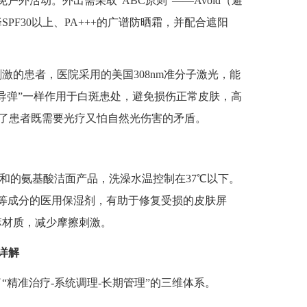
户外活动。外出需采取“ABC原则”——Avoid（避
择SPF30以上、PA+++的广谱防晒霜，并配合遮阳
激的患者，医院采用的美国308nm准分子激光，能
导弹”一样作用于白斑患处，避免损伤正常皮肤，高
了患者既需要光疗又怕自然光伤害的矛盾。
和的氨基酸洁面产品，洗澡水温控制在37℃以下。
等成分的医用保湿剂，有助于修复受损的皮肤屏
麻材质，减少摩擦刺激。
详解
准治疗-系统调理-长期管理”的三维体系。