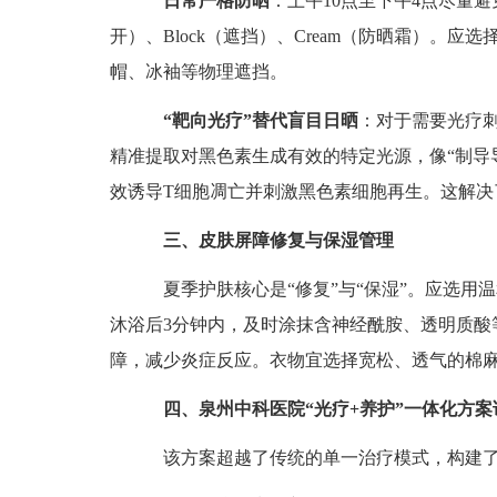
日常严格防晒
：上午10点至下午4点尽量避免
开）、Block（遮挡）、Cream（防晒霜）。应选
帽、冰袖等物理遮挡。
“靶向光疗”替代盲目日晒
：对于需要光疗刺
精准提取对黑色素生成有效的特定光源，像“制导
效诱导T细胞凋亡并刺激黑色素细胞再生。这解决
三、皮肤屏障修复与保湿管理
夏季护肤核心是“修复”与“保湿”。应选用温
沐浴后3分钟内，及时涂抹含神经酰胺、透明质酸
障，减少炎症反应。衣物宜选择宽松、透气的棉
四、泉州中科医院“光疗+养护”一体化方案
该方案超越了传统的单一治疗模式，构建了“精