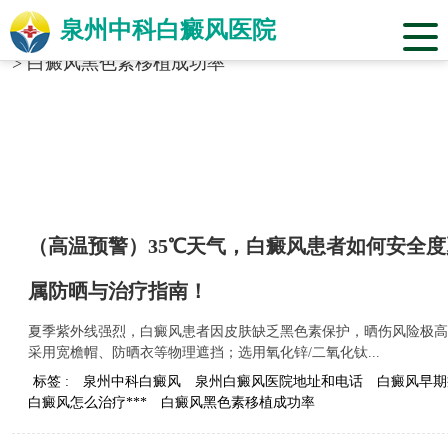
泉州中科白癜风医院
当前位置：
福建省泉州市中科白癜风医院
>
标签合辑
>
白癜风黑色素移植成功率
（高温预警）35℃天气，白癜风患者如何安全
属防晒与治疗指南！
夏季紫外线强烈，白癜风患者因皮肤缺乏黑色素保护，晒伤风险极高
采用宽檐帽、防晒衣等物理遮挡；选用氧化锌/二氧化钛...
标签 :
泉州中科白癜风
泉州白癜风医院地址和电话
白癜风早期
白癜风怎么治疗***
白癜风黑色素移植成功率