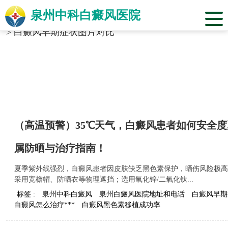
泉州中科白癜风医院
当前位置：
福建省泉州市中科白癜风医院
>
标签合辑
>
白癜风早期症状图片对比
（高温预警）35℃天气，白癜风患者如何安全
属防晒与治疗指南！
夏季紫外线强烈，白癜风患者因皮肤缺乏黑色素保护，晒伤风险极高
采用宽檐帽、防晒衣等物理遮挡；选用氧化锌/二氧化钛...
标签 :
泉州中科白癜风
泉州白癜风医院地址和电话
白癜风早期
白癜风怎么治疗***
白癜风黑色素移植成功率