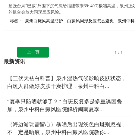
超强台风"巴威"外围下沉气流给福建带来39~40℃极端高温，泉州
的组合会放大同形反应风险...
标签 :
泉州白癜风高温防护
白癜风同形反应怎么避免
泉州中科
上一页
1
/ 1
最新资讯
【三伏天祛白科普】泉州湿热气候影响皮肤状态，
白斑人群做好皮肤干爽护理，泉州中科白...
“夏季只防晒就够了？” 白斑反复多是多重诱因叠
加，泉州中科白癜风医院解析闽南夏季...
（海边游玩需留心）暴晒后出现浅色白斑别忽视，
不一定是晒痕，泉州中科白癜风医院教你...