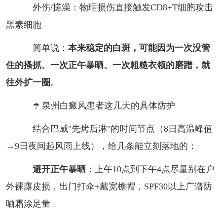
外伤/搓澡：物理损伤直接触发CD8+T细胞攻击
黑素细胞
简单说：
本来稳定的白斑，可能因为一次没管
住的搔抓、一次正午暴晒、一次粗糙衣领的磨蹭，就
往外扩一圈
。
☂️ 泉州白癜风患者这几天的具体防护
结合巴威"先烤后淋"的时间节点（8日高温峰值
→9日夜间起风雨上线），给几条能立刻落地的：
避开正午暴晒
：上午10点到下午4点尽量别在户
外裸露皮损，出门打伞+戴宽檐帽，SPF30以上广谱防
晒霜涂足量