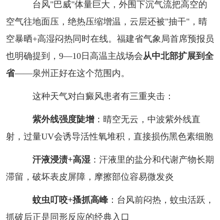
台风"巴威"体量巨大，外围下沉气流把高空的
空气往地面压，绝热压缩增温，云层还被"抽干"，晴
空暴晒+高湿闷热同时在线。福建省气象局首席预报员
也明确提到，9—10日高温主战场会
从中北部扩展到全
省
——泉州正好在这个范围内。
这种天气对白癜风患者有三重夹击：
紫外线强度陡增
：晴空无云，中波紫外线直
射，过量UV会诱导活性氧堆积，直接损伤黑色素细胞
汗液浸渍+高湿
：汗液里的盐分和代谢产物长期
滞留，破坏表皮屏障，摩擦部位容易微发炎
蚊虫叮咬+搔抓高峰
：台风前闷热，蚊虫活跃，
抓破后正是同形反应的经典入口