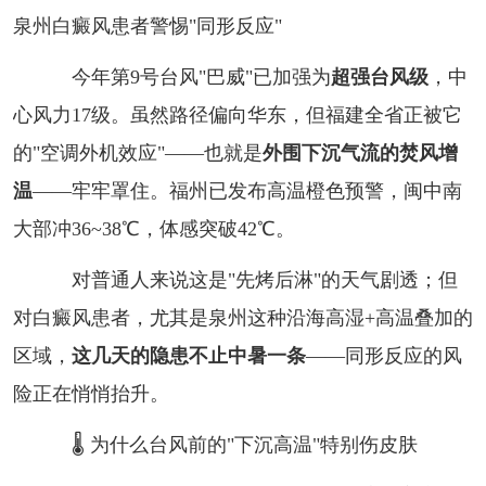
泉州白癜风患者警惕"同形反应"
今年第9号台风"巴威"已加强为
超强台风级
，中
心风力17级。虽然路径偏向华东，但福建全省正被它
的"空调外机效应"——也就是
外围下沉气流的焚风增
温
——牢牢罩住。福州已发布高温橙色预警，闽中南
大部冲36~38℃，体感突破42℃。
对普通人来说这是"先烤后淋"的天气剧透；但
对白癜风患者，尤其是泉州这种沿海高湿+高温叠加的
区域，
这几天的隐患不止中暑一条
——同形反应的风
险正在悄悄抬升。
🌡️ 为什么台风前的"下沉高温"特别伤皮肤