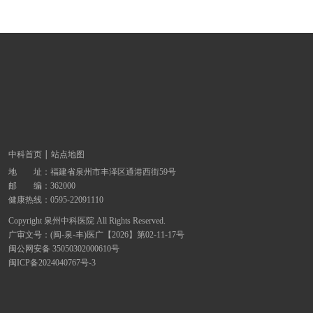
中科首页
站点地图
地 址：
福建省泉州市丰泽区通港西街59号
邮 编：362000
健康热线：
0595-22091110
Copyright 泉州中科医院 All Rights Reserved.
广审文号：(闽-泉-丰)医广【2026】第02-11-17号
闽公网安备 35050302000610号
闽ICP备2024040767号-3