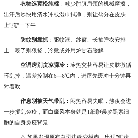
衣物选宽松纯棉
：减少肘膝肩颈的机械摩擦，
出汗后尽快用清水冲或湿巾拭净，别让盐分在皮肤
上"腌"一下午
防蚊别靠抓
：驱蚊液、纱窗、长袖睡衣安排
上，咬了别狠挠，冷敷或外用炉甘石缓解
空调房别贪凉骤冷
：冷热交替容易让皮肤微循
环乱掉，温差控制在6—8℃内，进屋先缓冲十分钟再
对着吹
作息别被天气带乱
：闷热容易失眠，熬夜会进
一步搅乱免疫，而白癜风本身就是T细胞误攻黑素细
胞的自身免疫背景
⚠️ 如果发现原有白斑边缘变模糊、出现"锯齿