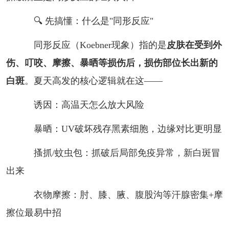
🔍 先搞懂：什么是"同形反应"
同形反应（Koebner现象）指的是
皮肤在受到外
伤、叮咬、摩擦、暴晒等损伤后，损伤部位长出新的
白斑
。夏天高发的核心逻辑就在这——
诱因：高温天怎么放大风险
暴晒：UV破坏残存黑素细胞，边缘对比更明显
搔抓/蚊虫包：抓破后局部免疫异常，新白斑冒
出来
衣物摩擦：肘、膝、腋、腹股沟等汗腺密集+摩
擦位最易中招