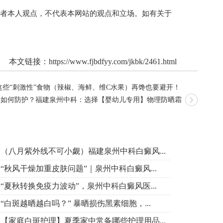
作者本人观点，不代表本网站的观点和立场。如有关于
本文链接：
https://www.fjbdfyy.com/jkbk/2461.html
些“刺激性”食物（辣椒、海鲜、维C水果）再馋也要避开！
季如何防护？福建泉州中科：选择【婴幼儿专用】物理防晒霜
（八月紫外线不可小觑）福建泉州中科白癜风...
“秋风干燥加重皮肤问题”｜泉州中科白癜风...
“夏秋转换免疫力波动”，泉州中科白癜风医...
“白斑越晒越白吗？” 暴晒损伤黑素细胞，...
【家庭白斑护理】夏季家中常备哪些护理用品...