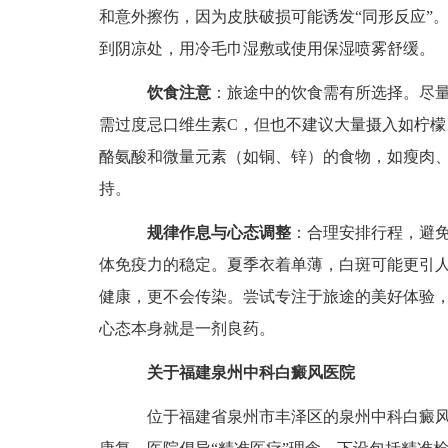
和意外擦伤，因为皮肤破损可能诱发“同形反应”
到阴凉处，用冷毛巾湿敷或使用保湿喷雾舒缓。
饮食注意
：旅途中的饮食需有所选择。尽
需过度忌口维生素C，但也不建议大量摄入如柠檬
酪氨酸和微量元素（如铜、锌）的食物，如瘦肉
持。
规律作息与心态调整
：合理安排行程，避
体免疫力的稳定。夏季衣着单薄，白斑可能更引
健康，更不会传染。尝试专注于旅途的美好体验
心态本身就是一剂良药。
关于福建泉州中科白癜风医院
位于福建省泉州市丰泽区的泉州中科白癜风