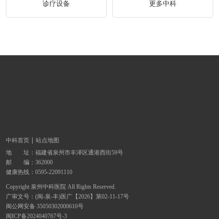
诊疗设备
更多中科
中科首页
站点地图
地 址：
福建省泉州市丰泽区通港西街59号
邮 编：362000
健康热线：
0595-22091110
Copyright 泉州中科医院 All Rights Reserved.
广审文号：(闽-泉-丰)医广【2026】第02-11-17号
闽公网安备 35050302000610号
闽ICP备2024040767号-3