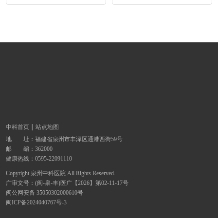
中科首页
站点地图
地 址：
福建省泉州市丰泽区通港西街59号
邮 编：362000
健康热线：
0595-22091110
Copyright 泉州中科医院 All Rights Reserved.
广审文号：(闽-泉-丰)医广【2026】第02-11-17号
闽公网安备 35050302000610号
闽ICP备2024040767号-3