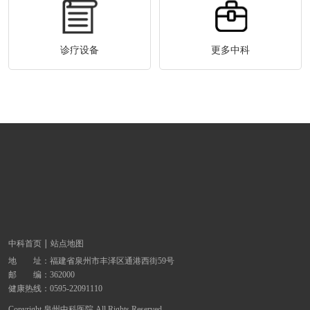
诊疗设备
更多中科
中科首页
站点地图
地 址：
福建省泉州市丰泽区通港西街59号
邮 编：362000
健康热线：
0595-22091110
Copyright 泉州中科医院 All Rights Reserved.