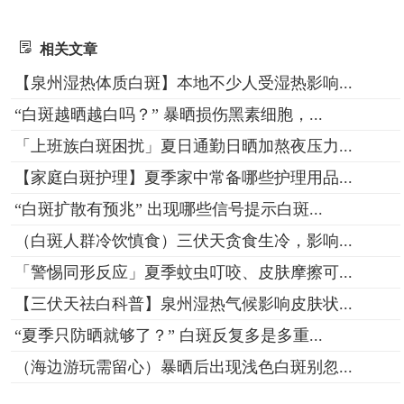
相关文章
【泉州湿热体质白斑】本地不少人受湿热影响...
“白斑越晒越白吗？” 暴晒损伤黑素细胞，...
「上班族白斑困扰」夏日通勤日晒加熬夜压力...
【家庭白斑护理】夏季家中常备哪些护理用品...
“白斑扩散有预兆” 出现哪些信号提示白斑...
（白斑人群冷饮慎食）三伏天贪食生冷，影响...
「警惕同形反应」夏季蚊虫叮咬、皮肤摩擦可...
【三伏天祛白科普】泉州湿热气候影响皮肤状...
“夏季只防晒就够了？” 白斑反复多是多重...
（海边游玩需留心）暴晒后出现浅色白斑别忽...