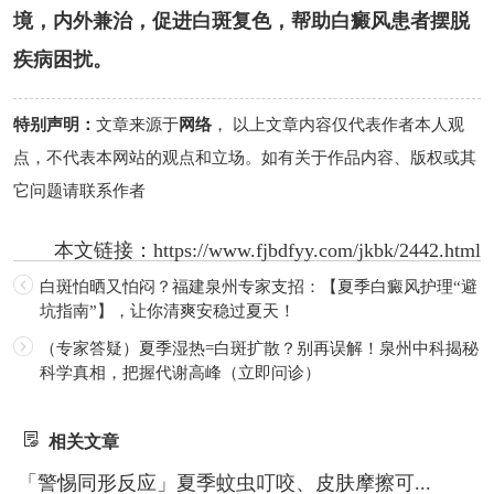
境，内外兼治，促进白斑复色，帮助白癜风患者摆脱
疾病困扰。
特别声明：
文章来源于
网络
， 以上文章内容仅代表作者本人观
点，不代表本网站的观点和立场。如有关于作品内容、版权或其
它问题请联系作者
本文链接：
https://www.fjbdfyy.com/jkbk/2442.html
白斑怕晒又怕闷？福建泉州专家支招：【夏季白癜风护理“避
坑指南”】，让你清爽安稳过夏天！
（专家答疑）夏季湿热=白斑扩散？别再误解！泉州中科揭秘
科学真相，把握代谢高峰（立即问诊）
相关文章
「警惕同形反应」夏季蚊虫叮咬、皮肤摩擦可...