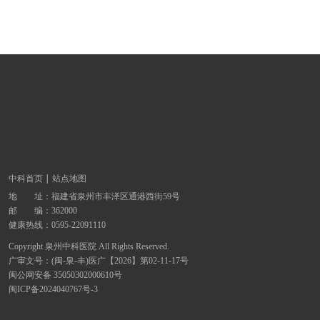
中科首页
站点地图
地 址：
福建省泉州市丰泽区通港西街59号
邮 编：362000
健康热线：
0595-22091110
Copyright 泉州中科医院 All Rights Reserved.
广审文号：(闽-泉-丰)医广【2026】第02-11-17号
闽公网安备 35050302000610号
闽ICP备2024040767号-3