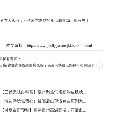
作者本人观点，不代表本网站的观点和立场。如有关于
本文链接：
http://www.fjbdfyy.com/jkbk/2355.html
症状有哪些？
前三]福建哪家医院查白癜风好？头皮有块白点癫风什么原因？
【三伏天祛白科普】泉州湿热气候影响皮肤状...
（海边游玩需留心）暴晒后出现浅色白斑别忽...
【盛夏白斑预警】福建泉州高温高湿，汗液刺...