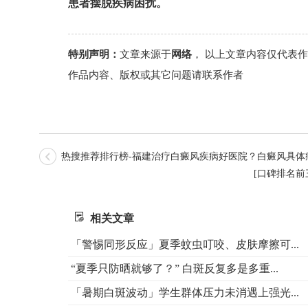
患者摆脱疾病困扰。
特别声明：
文章来源于
网络
， 以上文章内容仅代表
作品内容、版权或其它问题请联系作者
热搜推荐排行榜-福建治疗白癜风疾病好医院？白癜风具体
[口碑排名
相关文章
「警惕同形反应」夏季蚊虫叮咬、皮肤摩擦可...
“夏季只防晒就够了？” 白斑反复多是多重...
「暑期白斑波动」学生群体压力未消遇上强光...