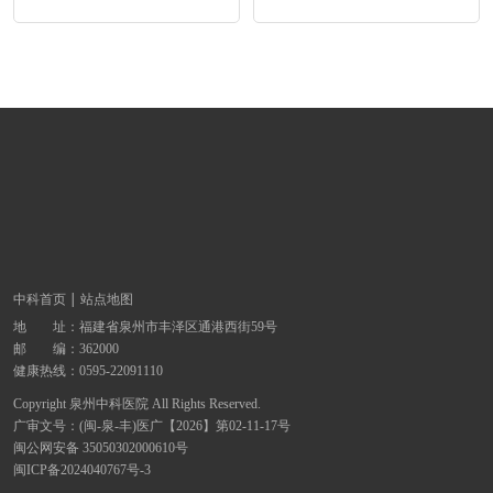
中科首页
站点地图
地 址：
福建省泉州市丰泽区通港西街59号
邮 编：362000
健康热线：
0595-22091110
Copyright 泉州中科医院 All Rights Reserved.
广审文号：(闽-泉-丰)医广【2026】第02-11-17号
闽公网安备 35050302000610号
闽ICP备2024040767号-3