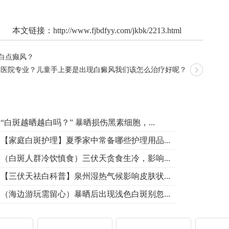
本文链接：
http://www.fjbdfyy.com/jkbk/2213.html
白点癫风？
病医院专业？儿童手上要是出现白癜风我们该怎么治疗好呢？
“白斑越晒越白吗？” 暴晒损伤黑素细胞，...
【家庭白斑护理】夏季家中常备哪些护理用品...
（白斑人群冷饮慎食）三伏天贪食生冷，影响...
【三伏天祛白科普】泉州湿热气候影响皮肤状...
（海边游玩需留心）暴晒后出现浅色白斑别忽...