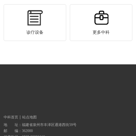
诊疗设备
更多中科
中科首页
站点地图
地 址：
福建省泉州市丰泽区通港西街59号
邮 编：362000