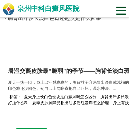
泉州中科白癜风医院
当前位置：
福建省泉州市中科白癜风医院
>
标签合辑
>
胸背出汗多长淡白色斑还起皮是什么回事
暑湿交蒸皮肤最"脆弱"的季节——胸背长淡白
夏天一热一闷，身上出汗黏糊糊的，胸背脖子容易冒出淡白或浅褐的
印色减还没回色。别自己上网瞎查把自己吓坏，温水冲澡、...
标签 :
夏天身上长白色斑块是白癜风吗怎么区分
胸背出汗多长淡
好挂什么科
夏季皮肤屏障受损出油多泛红发痒怎么护理
身上有浅