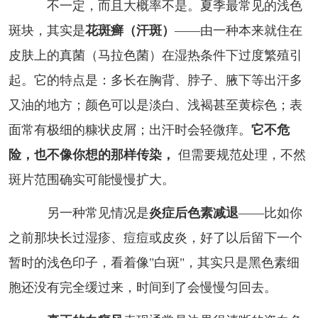
不一定，而且大概率不是。夏季最常见的浅色
斑块，其实是
花斑癣（汗斑）
——由一种本来就住在
皮肤上的真菌（马拉色菌）在湿热条件下过度繁殖引
起。它的特点是：多长在胸背、脖子、腋下等出汗多
又油的地方；颜色可以是淡白、浅褐甚至黄棕色；表
面常有极细的糠状皮屑；出汗时会轻微痒。
它不危
险，也不像你想的那样传染，
但需要规范处理，不然
斑片范围确实可能慢慢扩大。
另一种常见情况是
炎症后色素减退
——比如你
之前那块长过湿疹、痘痘或皮炎，好了以后留下一个
暂时的浅色印子，看着像"白斑"，其实只是黑色素细
胞还没有完全缓过来，时间到了会慢慢匀回去。