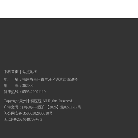
中科首页
站点地图
地 址：
福建省泉州市丰泽区通港西街59号
邮 编：362000
健康热线：
0595-22091110
Copyright 泉州中科医院 All Rights Reserved.
广审文号：(闽-泉-丰)医广【2026】第02-11-17号
闽公网安备 35050302000610号
闽ICP备2024040767号-3