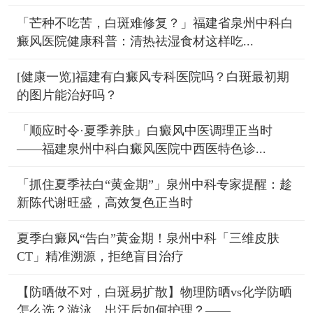
「芒种不吃苦，白斑难修复？」福建省泉州中科白
癜风医院健康科普：清热祛湿食材这样吃...
[健康一览]福建有白癜风专科医院吗？白斑最初期
的图片能治好吗？
「顺应时令·夏季养肤」白癜风中医调理正当时
——福建泉州中科白癜风医院中西医特色诊...
「抓住夏季祛白“黄金期”」泉州中科专家提醒：趁
新陈代谢旺盛，高效复色正当时
夏季白癜风“告白”黄金期！泉州中科「三维皮肤
CT」精准溯源，拒绝盲目治疗
【防晒做不对，白斑易扩散】物理防晒vs化学防晒
怎么选？游泳、出汗后如何护理？——...