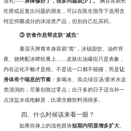
湿乳——
屏障修好了，很多问题就少了。
胸背容易长
疙瘩或反复出问题的朋友，可以在医生指导下选用含
特定抑菌成分的沐浴类产品，但别自己乱买药。
③ 饮食作息帮皮肤"减负"
暑湿天脾胃本身容易"蔫"，冰镇甜饮、油炸宵
夜、烧烤配冰啤轮番上……皮肤出油爆痘只是表象，
内在运化不畅才是根。不是说一口都不能碰，而是
让
身体有个喘息的节奏
：多喝水、添点绿豆汤/薏米水这
类清润的；尽量别熬过零点；出汗多的日子适当补一
点淡盐水或电解质，比灌含糖饮料强得多。
四、什么时候该来看一眼？
如果你身上的浅色斑块
短期内明显增多扩大
、