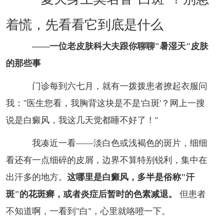
着慌，先看看它到底是什么
——一位老皮肤科大夫跟你聊聊"暑湿天"皮肤
的那些事
门诊每到六七月，就有一拨拨患者撩起衣服问
我："医生您看，我胸背这块是不是'白斑'？网上一搜
说是白癜风，我这几天觉都睡不好了！"
我凑近一看——淡白色或浅褐色的斑片，细细
看还有一点细碎的皮屑，边界不算特别锐利，集中在
出汗多的地方。
这哪里是白癜风，多半是俗称"汗
斑"的花斑癣，或者炎症后暂时的色素减退。
但患者
不知道啊，一看到"白"，心里就咯噔一下。