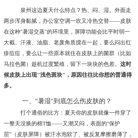
泉州这边夏天什么特点？热、闷、湿。外面走
两步浑身黏腻，办公室空调一吹又冷热交替——皮肤
在这种"暑湿交蒸"的环境里，屏障功能会比平时弱一
大截。汗液、油脂、老废角质搅在一起，要么闷出红
疹痘痘，要么让一些原本就住在皮肤上的菌群（比如
马拉色菌）趁机过度繁殖，留下一块块的色差。
这时
候皮肤上出现"浅色斑块"，原因往往比你想的普通得
多。
一、"暑湿"到底怎么伤皮肤的？
打个通俗的比方：夏天你的皮肤就像一件穿了
一整天没换的棉T恤——又潮又闷，表面的"保护
层"（皮肤屏障）被汗水泡软了、被反复摩擦磨薄了，