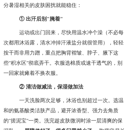
分暑湿相关的皮肤困扰就能稳住：
① 出汗后别"腌着"
运动或出门回来，尽快用温水冲个澡（不必每
次都用沐浴露，清水冲掉汗液盐分就很管用），轻轻
按干而非用力蹭，重点把胸背褶皱、脖子、腋下这
些"积水区"彻底弄干。衣服选棉质或速干透气的，别
一回家就瘫着不换衣服。
② 清洁做减法，保湿做加法
一天洗脸两次足够，沐浴也别超过一次。选温
和的氨基酸类洁肤产品，避开浓香型、强力去角质
的"搓泥宝"一类。洗完趁皮肤微润时涂一层清爽的保