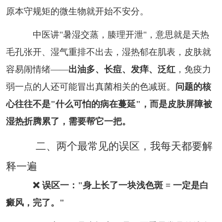
原本守规矩的微生物就开始不安分。
中医讲"暑湿交蒸，腠理开泄"，意思就是天热
毛孔张开、湿气重排不出去，湿热郁在肌表，皮肤就
容易闹情绪——
出油多、长痘、发痒、泛红
，免疫力
弱一点的人还可能冒出真菌相关的色减斑。
问题的核
心往往不是"什么可怕的病在蔓延"，而是皮肤屏障被
湿热折腾累了，需要帮它一把。
二、两个最常见的误区，我每天都要解
释一遍
❌ 误区一："身上长了一块浅色斑 = 一定是白
癜风，完了。"