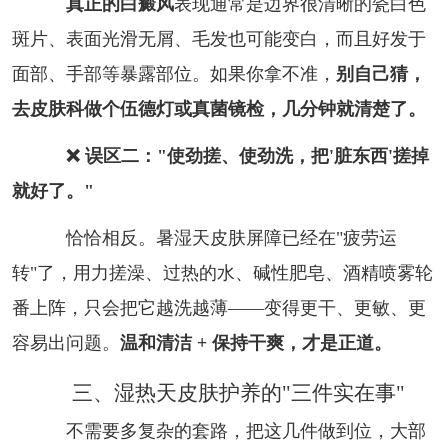
真正的白癜风
表现通常是边界很清晰的瓷白色
斑片、表面光滑无屑、毛发也可能变白，而且好发于
面部、手部等暴露部位。如果你拿不准，
别自己猜，
去皮肤科做个伍德灯或真菌镜检，几分钟就清楚了。
❌ 误区二："使劲搓、使劲洗，把'脏东西'搓掉
就好了。"
恰恰相反。暑湿天皮肤屏障已经在"疲劳运
转"了，用力搓澡、过热的水、碱性肥皂、酒精喷雾轮
番上阵，只会把它越洗越薄——变得更干、更敏、更
容易出问题。
温和清洁 + 保持干爽，才是正道。
三、湿热天皮肤护养的"三件实在事"
不需要多复杂的套路，把这几件做到位，大部