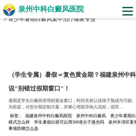
泉州中科白癜风医院
当前位置：
福建省泉州市中科白癜风医院
>
标签合辑
>
青少年暑期白癜风集中治疗哪家专业
（学生专属）暑假＝复色黄金期？福建泉州中科
说"别错过假期窗口"！
暑期是学生白癜风管理的黄金窗口，时间充裕让连续干预成为可能。
为前提，分型分期定制方案，并将心理疏导纳入流程，倡导...
标签 :
福建泉州中科白癜风医院
泉州中科白癜风
青少年暑期白
模式怎么样
学生暑假白斑可以用308准分子激光吗
泉州丰泽区看
事项防晒怎么选