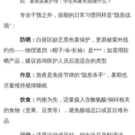
四、暑期居家护理：学生和家长能做什么？
专业干预之外，假期的日常习惯同样是"隐形战
场"：
防晒：
白斑区缺乏黑色素保护，更易被紫外线
灼伤——物理遮挡（帽子/伞/长袖）是***；如需用防
晒产品，建议咨询医护人员后选适合的类型
作息：
熬夜是免疫节律的"隐形杀手"，暑期也
尽量维持规律睡眠
饮食：
均衡为先，适量摄入含酪氨酸/铜锌相关
的食物（坚果、豆类等），避免极端忌口或盲目堆补
品
运动：
适度运动减压好，但出汗后及时清洁、