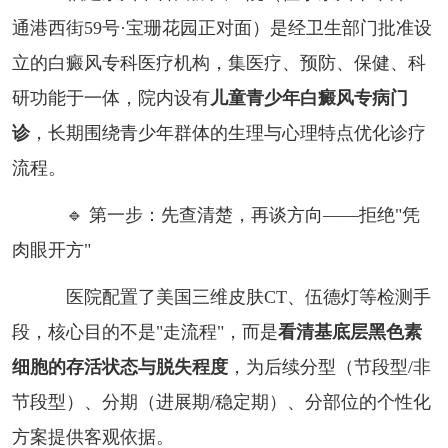
通港西街59号·宝珊花园正对面）是经卫生部门批准设
立的白癜风专科医疗机构，集医疗、预防、保健、科
研功能于一体，院内设有
儿童青少年白癜风专病门
诊
，长期围绕青少年群体的生理与心理特点优化诊疗
流程。
🔹 第一步：先查清楚，再谈方向——拒绝"凭
肉眼开方"
医院配置了美国三维皮肤CT、伍德灯等检测手
段，核心目的不是"走流程"，而是
看清基底层黑色素
细胞的存活状态与脱失程度
，为后续分型（节段型/非
节段型）、分期（进展期/稳定期）、分部位的个性化
方案提供客观依据。