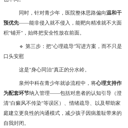
同时，针对青少年，医院整体思路偏向
温和干
预优先
——能非侵入就不侵入，能靶向精准就不大面
积"铺开"，始终把安全性放在前面。
🔹 第三步：把"心理疏导"写进方案，而不只是
口头安慰
这是"身心同治"真正的分水岭。
泉州中科在青少年就诊流程中，将
心理支持作
为配套环节
纳入管理——包括对患者的认知引导（澄
清"白癜风不传染"等误区）、情绪疏导、以及帮助家
庭建立更良性的沟通模式，减少孩子因病羞耻带来的
自我封闭。