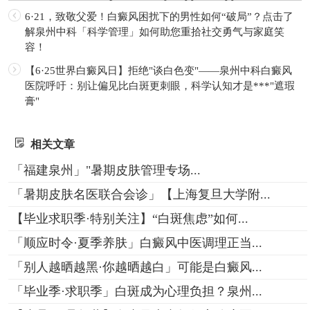
6·21，致敬父爱！白癜风困扰下的男性如何“破局”？点击了
解泉州中科「科学管理」如何助您重拾社交勇气与家庭笑
容！
【6·25世界白癜风日】拒绝"谈白色变"——泉州中科白癜风
医院呼吁：别让偏见比白斑更刺眼，科学认知才是***"遮瑕
膏"
相关文章
「福建泉州」"暑期皮肤管理专场...
「暑期皮肤名医联合会诊」【上海复旦大学附...
【毕业求职季·特别关注】“白斑焦虑”如何...
「顺应时令·夏季养肤」白癜风中医调理正当...
「别人越晒越黑·你越晒越白」可能是白癜风...
「毕业季·求职季」白斑成为心理负担？泉州...