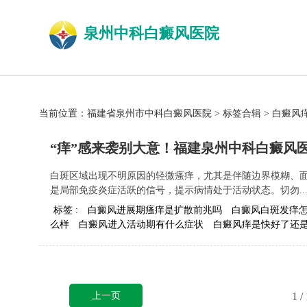
泉州中科白癜风医院
当前位置：
福建省泉州市中科白癜风医院
>
标签合辑
>
白癜风
“痒”感来袭别大意！福建泉州中科白癜风
白斑区域出现不明原因的轻微瘙痒，尤其是伴随边界模糊、
是局部免疫炎症活跃的信号，提示病情处于活动状态。切勿..
标签 :
白癜风进展期瘙痒是扩散前兆吗
白癜风白斑发痒
么样
白癜风进入活动期有什么症状
白癜风痒是快好了还
上一页
1
/ 