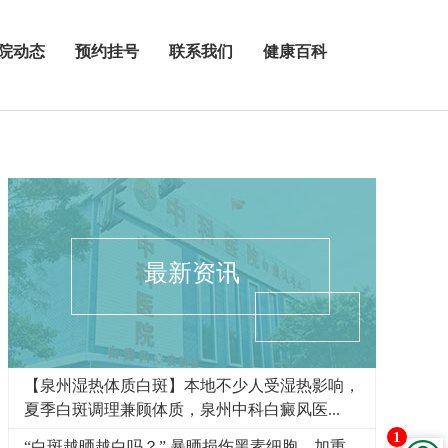
院动态
预约挂号
联系我们
健康百科
最新资讯
【泉州湿热体质白斑】本地不少人受湿热影响，
夏季白斑调理兼顾体质，泉州中科白癜风医...
1
“白斑越晒越白吗？” 暴晒损伤黑素细胞，加重