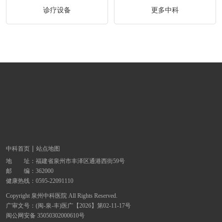
诊疗设备
更多中科
中科首页
站点地图
地 址：
福建省泉州市丰泽区通港西街59号
邮 编：362000
健康热线：
0595-22091110
Copyright 泉州中科医院 All Rights Reserved.
广审文号：(闽-泉-丰)医广【2026】第02-11-17号
闽公网安备 35050302000610号