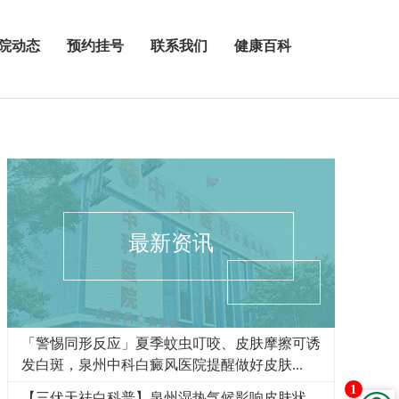
院动态
预约挂号
联系我们
健康百科
最新资讯
「警惕同形反应」夏季蚊虫叮咬、皮肤摩擦可诱
发白斑，泉州中科白癜风医院提醒做好皮肤...
1
【三伏天祛白科普】泉州湿热气候影响皮肤状