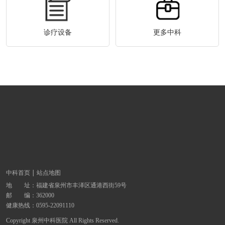
诊疗设备
更多中科
中科首页
站点地图
地 址：
福建省泉州市丰泽区通港西街59号
邮 编：362000
健康热线：
0595-22091110
Copyright 泉州中科医院 All Rights Reserved.