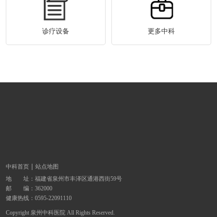
诊疗设备
更多中科
中科首页
站点地图
地 址：
福建省泉州市丰泽区通港西街59号
邮 编：362000
健康热线：
0595-22091110
Copyright 泉州中科医院 All Rights Reserved.