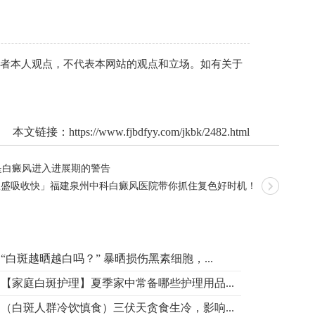
作者本人观点，不代表本网站的观点和立场。如有关于
本文链接：
https://www.fjbdfyy.com/jkbk/2482.html
是白癜风进入进展期的警告
旺盛吸收快」福建泉州中科白癜风医院带你抓住复色好时机！
“白斑越晒越白吗？” 暴晒损伤黑素细胞，...
【家庭白斑护理】夏季家中常备哪些护理用品...
（白斑人群冷饮慎食）三伏天贪食生冷，影响...