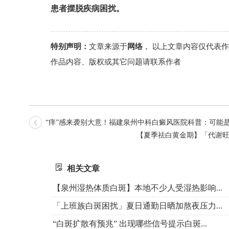
患者摆脱疾病困扰。
特别声明：
文章来源于
网络
， 以上文章内容仅代表
作品内容、版权或其它问题请联系作者
“痒”感来袭别大意！福建泉州中科白癜风医院科普：可能
【夏季祛白黄金期】「代谢
相关文章
【泉州湿热体质白斑】本地不少人受湿热影响...
「上班族白斑困扰」夏日通勤日晒加熬夜压力...
“白斑扩散有预兆” 出现哪些信号提示白斑...