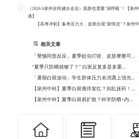
（2026.6泉州全民健步走后）肌肤也需要‘深呼吸’！
漓】
【高考冲刺】备考压力大，皮肤出现“新情况”？泉州
相关文章
「警惕同形反应」夏季蚊虫叮咬、皮肤摩擦可...
“夏季只防晒就够了？” 白斑反复多是多重...
「暑期白斑波动」学生群体压力未消遇上强光...
【泉州中科】夏季白斑瘙痒发红？别乱抹药！...
【泉州中科】夏季白斑易扩散？科学防晒+内...