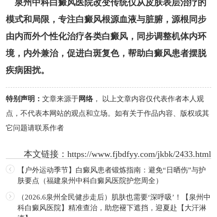
泉州中科白癜风医院改变传统仅从皮肤表层治疗的
模式和局限，专注白癜风根源血液与脏腑，源根同步
由内而外个性化治疗各类白癜风，同步调整机体内环
境，内外兼治，促进白斑复色，帮助白癜风患者摆脱
疾病困扰。
特别声明：
文章来源于
网络
， 以上文章内容仅代表作者本人观
点，不代表本网站的观点和立场。如有关于作品内容、版权或其
它问题请联系作者
本文链接：
https://www.fjbdfyy.com/jkbk/2433.html
【户外运动季节】白癜风患者锻炼指南：避免“日晒伤”与护
肤要点（福建泉州中科白癜风医院护您周全）
（2026.6泉州全民健步走后）肌肤也需要‘深呼吸’！【泉州中
科白癜风医院】精准查治，助您褪下遮挡，迎夏赴【大汗淋