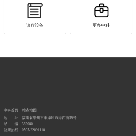
诊疗设备
更多中科
中科首页
站点地图
地 址：
福建省泉州市丰泽区通港西街59号
邮 编：362000
健康热线：
0595-22091110