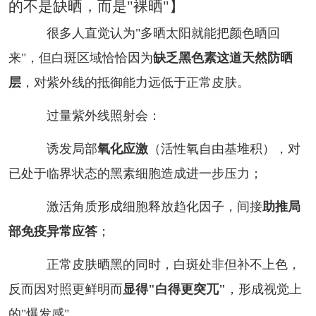
的不是缺晒，而是"裸晒"】
很多人直觉认为"多晒太阳就能把颜色晒回
来"，但白斑区域恰恰因为
缺乏黑色素这道天然防晒
层
，对紫外线的抵御能力远低于正常皮肤。
过量紫外线照射会：
诱发局部
氧化应激
（活性氧自由基堆积），对
已处于临界状态的黑素细胞造成进一步压力；
激活角质形成细胞释放趋化因子，间接
助推局
部免疫异常应答
；
正常皮肤晒黑的同时，白斑处非但补不上色，
反而因对照更鲜明而
显得"白得更突兀"
，形成视觉上
的"爆发感"。