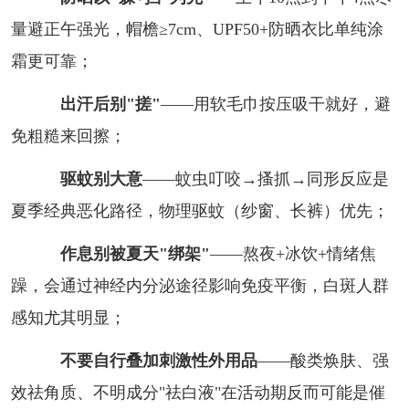
量避正午强光，帽檐≥7cm、UPF50+防晒衣比单纯涂
霜更可靠；
出汗后别"搓"
——用软毛巾按压吸干就好，避
免粗糙来回擦；
驱蚊别大意
——蚊虫叮咬→搔抓→同形反应是
夏季经典恶化路径，物理驱蚊（纱窗、长裤）优先；
作息别被夏天"绑架"
——熬夜+冰饮+情绪焦
躁，会通过神经内分泌途径影响免疫平衡，白斑人群
感知尤其明显；
不要自行叠加刺激性外用品
——酸类焕肤、强
效祛角质、不明成分"祛白液"在活动期反而可能是催