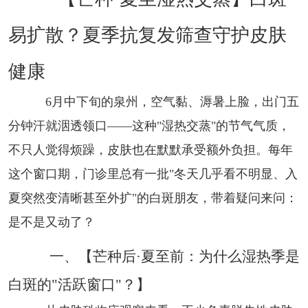
易扩散？夏季抗复发筛查守护皮肤
健康
6月中下旬的泉州，空气黏、溽暑上脸，出门五
分钟汗就洇透领口——这种"湿热交蒸"的节气气质，
不只人觉得烦躁，皮肤也在默默承受额外负担。每年
这个窗口期，门诊里总有一批"冬天几乎看不明显、入
夏突然变清晰甚至外扩"的白斑朋友，带着疑问来问：
是不是又动了？
一、【芒种后·夏至前：为什么湿热季是
白斑的"活跃窗口"？】