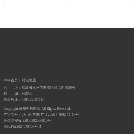
中科首页
站点地图
地 址：
福建省泉州市丰泽区通港西街59号
邮 编：362000
健康热线：
0595-22091110
Copyright 泉州中科医院 All Rights Reserved.
广审文号：(闽-泉-丰)医广【2026】第02-11-17号
闽公网安备 35050302000610号
闽ICP备2024040767号-3