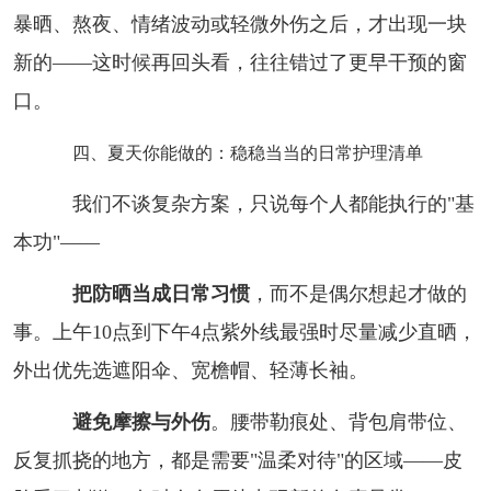
暴晒、熬夜、情绪波动或轻微外伤之后，才出现一块
新的——这时候再回头看，往往错过了更早干预的窗
口。
四、夏天你能做的：稳稳当当的日常护理清单
我们不谈复杂方案，只说每个人都能执行的"基
本功"——
把防晒当成日常习惯
，而不是偶尔想起才做的
事。上午10点到下午4点紫外线最强时尽量减少直晒，
外出优先选遮阳伞、宽檐帽、轻薄长袖。
避免摩擦与外伤
。腰带勒痕处、背包肩带位、
反复抓挠的地方，都是需要"温柔对待"的区域——皮