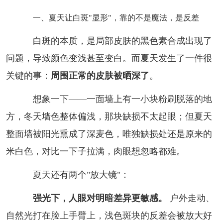
一、夏天让白斑"显形"，靠的不是魔法，是反差
白斑的本质，是局部皮肤的黑色素合成出现了
问题，导致颜色变浅甚至变白。而夏天发生了一件很
关键的事：
周围正常的皮肤被晒深了
。
想象一下——一面墙上有一小块粉刷脱落的地
方，冬天墙色整体偏浅，那块缺损不太起眼；但夏天
整面墙被阳光熏成了深麦色，唯独缺损处还是原来的
米白色，对比一下子拉满，肉眼想忽略都难。
夏天还有两个"放大镜"：
强光下，人眼对明暗差异更敏感。
户外走动、
自然光打在脸上手臂上，浅色斑块的反差会被放大好