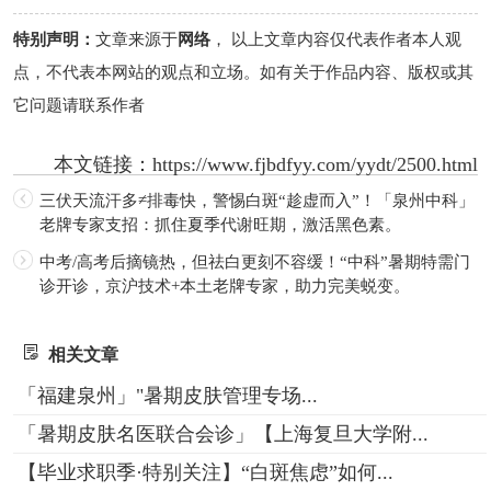
特别声明：
文章来源于
网络
， 以上文章内容仅代表作者本人观
点，不代表本网站的观点和立场。如有关于作品内容、版权或其
它问题请联系作者
本文链接：
https://www.fjbdfyy.com/yydt/2500.html
三伏天流汗多≠排毒快，警惕白斑“趁虚而入”！「泉州中科」
老牌专家支招：抓住夏季代谢旺期，激活黑色素。
中考/高考后摘镜热，但祛白更刻不容缓！“中科”暑期特需门
诊开诊，京沪技术+本土老牌专家，助力完美蜕变。
相关文章
「福建泉州」"暑期皮肤管理专场...
「暑期皮肤名医联合会诊」【上海复旦大学附...
【毕业求职季·特别关注】“白斑焦虑”如何...