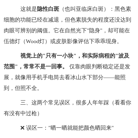
这就是
隐性白斑
（也叫亚临床白斑）：黑色素
细胞的功能已经在减退，但色素脱失的程度还没达到
肉眼可辨别的阈值。它在自然光下"隐身"，却可能在
伍德灯（Wood灯）或皮肤影像评估下乖乖现身。
视觉上的"只有一小块"，和实际病程的"波及
范围"，常常不是一回事。
仅靠肉眼判断稳定还是发
展，就像用手机手电筒去看冰山水下部分——能照
到，但照不全。
三、这两个常见误区，很多人年年踩（看看你
有没有中过枪）
❌
误区一："晒一晒就能把颜色晒回来"