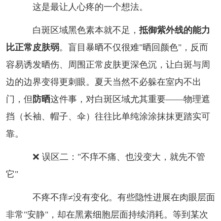
这是最让人心疼的一个想法。
白斑区域黑色素本就不足，
抵御紫外线的能力
比正常皮肤弱
。盲目暴晒不仅很难"晒回颜色"，反而
容易诱发晒伤、周围正常皮肤更深色沉，让白斑与周
边的边界变得更刺眼。夏天当然不必躲在室内不出
门，但
防晒
这件事，对白斑区域尤其重要——物理遮
挡（长袖、帽子、伞）往往比单纯涂涂抹抹更踏实可
靠。
❌
误区二："不痒不痛、也没变大，就先不管
它"
不疼不痒≠没有变化。有些隐性进展在肉眼层面
非常"安静"，却在黑素细胞层面持续消耗。等到某次