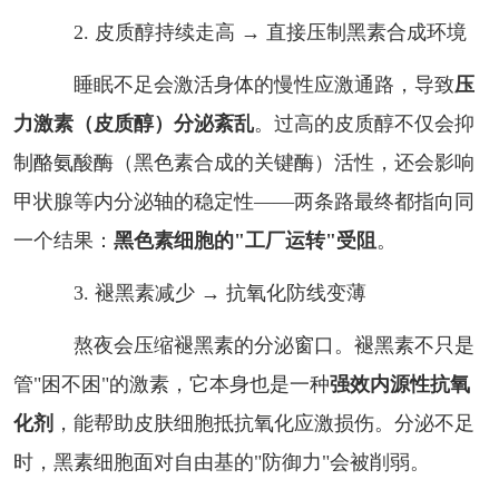
2. 皮质醇持续走高 → 直接压制黑素合成环境
睡眠不足会激活身体的慢性应激通路，导致
压
力激素（皮质醇）分泌紊乱
。过高的皮质醇不仅会抑
制酪氨酸酶（黑色素合成的关键酶）活性，还会影响
甲状腺等内分泌轴的稳定性——两条路最终都指向同
一个结果：
黑色素细胞的"工厂运转"受阻
。
3. 褪黑素减少 → 抗氧化防线变薄
熬夜会压缩褪黑素的分泌窗口。褪黑素不只是
管"困不困"的激素，它本身也是一种
强效内源性抗氧
化剂
，能帮助皮肤细胞抵抗氧化应激损伤。分泌不足
时，黑素细胞面对自由基的"防御力"会被削弱。