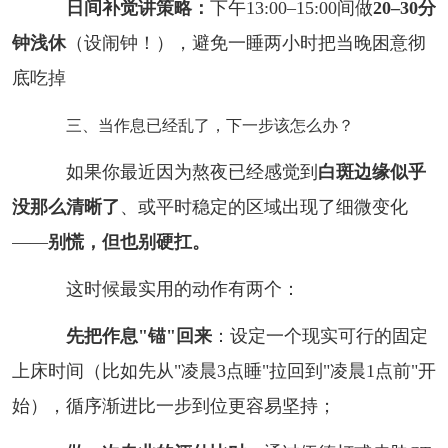
日间补觉讲策略：
下午13:00–15:00间做
20–30分
钟浅休
（设闹钟！），避免一睡两小时把当晚困意彻
底吃掉
三、当作息已经乱了，下一步该怎么办？
如果你最近因为熬夜已经感觉到
白斑边缘似乎
没那么清晰了
、或平时稳定的区域出现了细微变化
——
别慌，但也别硬扛。
这时候最实用的动作有两个：
先把作息"锚"回来
：设定一个现实可行的固定
上床时间（比如先从"凌晨3点睡"拉回到"凌晨1点前"开
始），循序渐进比一步到位更容易坚持；