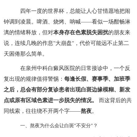
四年一度的世界杯，总能让人心甘情愿地把闹
钟调到凌晨。啤酒、烧烤、呐喊——看似一场酣畅淋
漓的情绪释放，但对
本身存在色素脱失困扰
的朋友来
说，连续几晚的作息"大崩盘"，代价可能远不止第二
天困倦那么简单。
在泉州中科白癜风医院的日常接诊中，一个反
复出现的规律值得警惕：
每逢长假、赛事季、加班季
之后，总会有部分复诊患者出现白斑边缘模糊、新发
点或原有区域色素进一步脱失的情况。
而这背后的共
同线索，往往绕不开两个字——
熬夜
。
一、熬夜为什么会让白斑"不安分"？