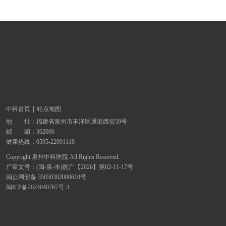
中科首页
站点地图
地 址：
福建省泉州市丰泽区通港西街59号
邮 编：362000
健康热线：
0595-22091110
Copyright 泉州中科医院 All Rights Reserved.
广审文号：(闽-泉-丰)医广【2026】第02-11-17号
闽公网安备 35050302000610号
闽ICP备2024040767号-3