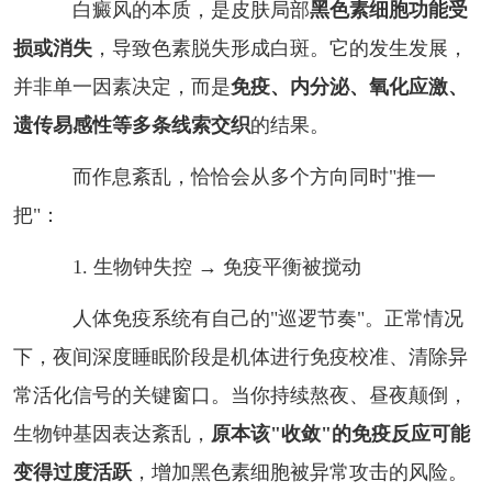
白癜风的本质，是皮肤局部
黑色素细胞功能受
损或消失
，导致色素脱失形成白斑。它的发生发展，
并非单一因素决定，而是
免疫、内分泌、氧化应激、
遗传易感性等多条线索交织
的结果。
而作息紊乱，恰恰会从多个方向同时"推一
把"：
1. 生物钟失控 → 免疫平衡被搅动
人体免疫系统有自己的"巡逻节奏"。正常情况
下，夜间深度睡眠阶段是机体进行免疫校准、清除异
常活化信号的关键窗口。当你持续熬夜、昼夜颠倒，
生物钟基因表达紊乱，
原本该"收敛"的免疫反应可能
变得过度活跃
，增加黑色素细胞被异常攻击的风险。