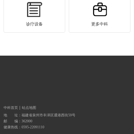
诊疗设备
更多中科
中科首页
站点地图
地 址：
福建省泉州市丰泽区通港西街59号
邮 编：362000
健康热线：
0595-22091110