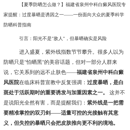
【夏季防晒怎么做？】福建省泉州中科白癜风医院专
家提醒：过度暴晒是诱因之一——一份面向大众的夏季科学
防晒科普指南
引言：阳光不是"敌人"，但暴晒确实是风险
进入盛夏，紫外线指数节节攀升。很多人以为
防晒只是"怕晒黑"的美容话题，但对一部分人群来
说，它关系到的远不止肤色——
福建省泉州中科白癜
风医院
在临床科普宣教中反复强调：
过度暴晒，是白
斑处于活跃期时的重要诱发与加重因素之一。
这并不
是说阳光全然有害，而是提醒我们：
紫外线是一把需
要精准掌控的双刃剑——适量可控的光接触有其意
义，但失控的暴晒只会把皮肤推向更不利的境地。