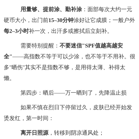
用量够、提前涂、勤补涂
：面部每次大约一元
硬币大小，出门前
15–30分钟
涂好让它成膜；一般户外
每2–3小时
补一次，出汗多或擦拭后立刻补。
需要特别提醒：
不要迷信"SPF值越高越安
全"
——高指数不等于可以少涂，也不等于不用补。很
多"晒伤"其实不是指数不够，是用得太薄、补得太
懒。
第四步：晒后——万一晒到了，先降温止损
如果不慎在烈日下停留过久，皮肤已经开始发
烫发红，第一时间：
离开日照源
，转移到阴凉通风处；