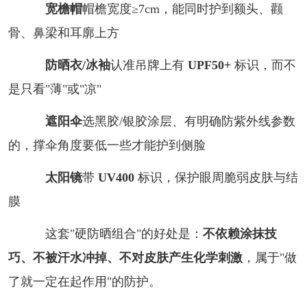
宽檐帽
帽檐宽度≥7cm，能同时护到额头、颧
骨、鼻梁和耳廓上方
防晒衣/冰袖
认准吊牌上有
UPF50+
标识，而不
是只看"薄"或"凉"
遮阳伞
选黑胶/银胶涂层、有明确防紫外线参数
的，撑伞角度要低一些才能护到侧脸
太阳镜
带
UV400
标识，保护眼周脆弱皮肤与结
膜
这套"硬防晒组合"的好处是：
不依赖涂抹技
巧、不被汗水冲掉、不对皮肤产生化学刺激
，属于"做
了就一定在起作用"的防护。