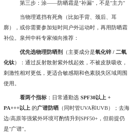
第三步：涂——防晒霜是"补漏"，不是"主力"
当物理遮挡有死角（比如手背、颈后、耳
廓），或你需要参加短时间户外运动时，再用防晒霜
补位。泉州中科专家倾向推荐：
优先选物理防晒剂
（主要成分是
氧化锌 / 二氧
化钛
）：通过反射散射紫外线起效，不被皮肤吸收，
刺激性相对更低，更适合敏感期和色素脱失区域周围
使用。
看两个指标
：日常通勤选
SPF30以上 +
PA+++以上
的
广谱防晒
（同时管UVA和UVB）；去海
边/高原等强紫外环境可酌情升到SPF50+，但前提仍
是"广谱"。