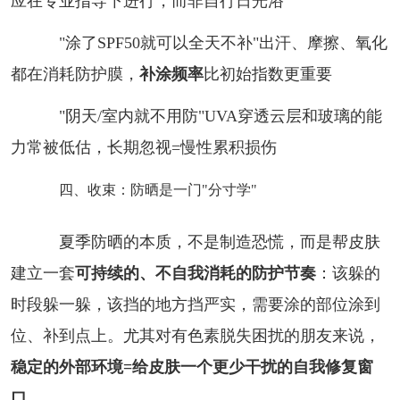
应在专业指导下进行，而非自行日光浴
"涂了SPF50就可以全天不补"出汗、摩擦、氧化
都在消耗防护膜，
补涂频率
比初始指数更重要
"阴天/室内就不用防"UVA穿透云层和玻璃的能
力常被低估，长期忽视=慢性累积损伤
四、收束：防晒是一门"分寸学"
夏季防晒的本质，不是制造恐慌，而是帮皮肤
建立一套
可持续的、不自我消耗的防护节奏
：该躲的
时段躲一躲，该挡的地方挡严实，需要涂的部位涂到
位、补到点上。尤其对有色素脱失困扰的朋友来说，
稳定的外部环境=给皮肤一个更少干扰的自我修复窗
口
。