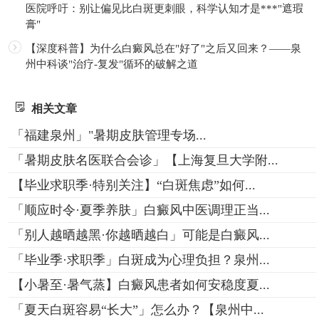
医院呼吁：别让偏见比白斑更刺眼，科学认知才是***"遮瑕
膏"
【深度科普】为什么白癜风总在"好了"之后又回来？——泉
州中科谈"治疗-复发"循环的破解之道
相关文章
「福建泉州」"暑期皮肤管理专场...
「暑期皮肤名医联合会诊」【上海复旦大学附...
【毕业求职季·特别关注】“白斑焦虑”如何...
「顺应时令·夏季养肤」白癜风中医调理正当...
「别人越晒越黑·你越晒越白」可能是白癜风...
「毕业季·求职季」白斑成为心理负担？泉州...
【小暑至·暑气蒸】白癜风患者如何安稳度夏...
「夏天白斑容易“长大”」怎么办？【泉州中...