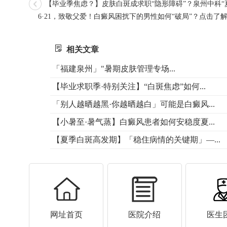
【毕业季焦虑？】皮肤白斑成求职“隐形障碍”？泉州中科“
6·21，致敬父爱！白癜风困扰下的男性如何“破局”？点击
相关文章
「福建泉州」"暑期皮肤管理专场...
【毕业求职季·特别关注】“白斑焦虑”如何...
「别人越晒越黑·你越晒越白」可能是白癜风...
【小暑至·暑气蒸】白癜风患者如何安稳度夏...
【夏季白斑高发期】「稳住病情的关键期」—...
网址首页
医院介绍
医生