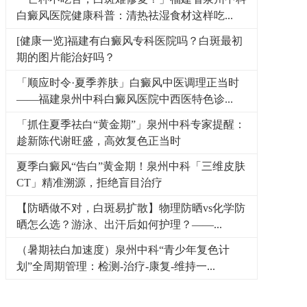
白癜风医院健康科普：清热祛湿食材这样吃...
[健康一览]福建有白癜风专科医院吗？白斑最初
期的图片能治好吗？
「顺应时令·夏季养肤」白癜风中医调理正当时
——福建泉州中科白癜风医院中西医特色诊...
「抓住夏季祛白“黄金期”」泉州中科专家提醒：
趁新陈代谢旺盛，高效复色正当时
夏季白癜风“告白”黄金期！泉州中科「三维皮肤
CT」精准溯源，拒绝盲目治疗
【防晒做不对，白斑易扩散】物理防晒vs化学防
晒怎么选？游泳、出汗后如何护理？——...
（暑期祛白加速度）泉州中科“青少年复色计
划”全周期管理：检测-治疗-康复-维持一...