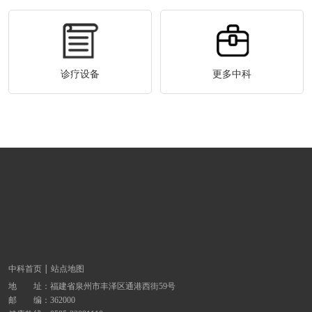
诊疗设备
更多中科
中科首页
站点地图
地 址：
福建省泉州市丰泽区通港西街59号
邮 编：362000