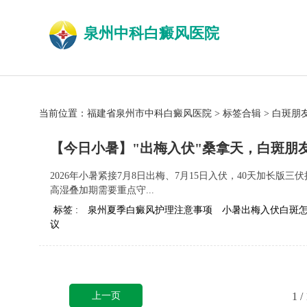
泉州中科白癜风医院
当前位置：
福建省泉州市中科白癜风医院
>
标签合辑
>
白斑朋
【今日小暑】"出梅入伏"桑拿天，白斑朋
2026年小暑紧接7月8日出梅、7月15日入伏，40天加长版
高湿叠加期需要重点守...
标签 :
泉州夏季白癜风护理注意事项
小暑出梅入伏白斑
议
上一页
1
/ 