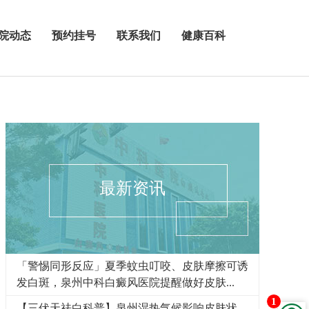
院动态
预约挂号
联系我们
健康百科
最新资讯
「警惕同形反应」夏季蚊虫叮咬、皮肤摩擦可诱
发白斑，泉州中科白癜风医院提醒做好皮肤...
1
【三伏天祛白科普】泉州湿热气候影响皮肤状