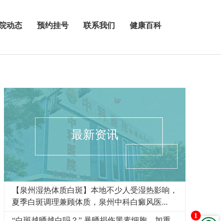
院动态
预约挂号
联系我们
健康百科
最新资讯
【泉州湿热体质白斑】本地不少人受湿热影响，
夏季白斑调理兼顾体质，泉州中科白癜风医...
1
“白斑越晒越白吗？” 暴晒损伤黑素细胞，加重