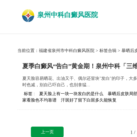
泉州中科白癜风医院
当前位置：
福建省泉州市中科白癜风医院
>
标签合辑
>
暴晒后
夏季白癜风“告白”黄金期！泉州中科「三
夏天脸容易晒花、出油又干、偶尔还冒块"发白"的印子，大
时色减，别自己吓自己，也别拿猛...
标签 :
夏天脸上有一块一块发白的是什么
暴晒后皮肤局
家看脸色不均靠谱
汗斑好了留下白斑多久能恢复
上一页
1
/ 