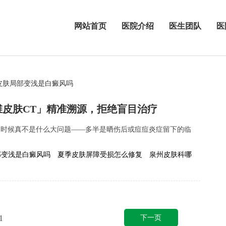
网站首页
医院介绍
医生团队
医
皮肤局部变浅是白癜风吗
维皮肤CT」精准溯源，拒绝盲目治疗
多时候真不是什么大问题——多半是晒伤后或痘痘炎症留下的临
部变浅是白癜风吗
夏季皮肤屏障受损怎么修复
泉州皮肤科哪
下一页
1