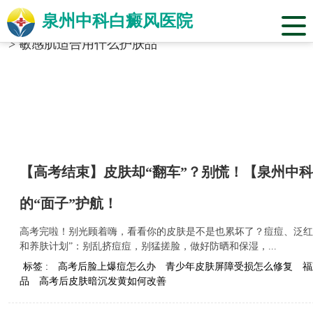
泉州中科白癜风医院
当前位置：
福建省泉州市中科白癜风医院
>
标签合辑
>
敏感肌适合用什么护肤品
【高考结束】皮肤却“翻车”？别慌！【泉州中
的“面子”护航！
高考完啦！别光顾着嗨，看看你的皮肤是不是也累坏了？痘痘、泛红
和养肤计划”：别乱挤痘痘，别猛搓脸，做好防晒和保湿，...
标签 :
高考后脸上爆痘怎么办
青少年皮肤屏障受损怎么修复
福
品
高考后皮肤暗沉发黄如何改善