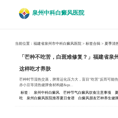
泉州中科白癜风医院
当前位置：
福建省泉州市中科白癜风医院
>
标签合辑
>
夏季清
「芒种不吃苦，白斑难修复？」福建省泉
这样吃才养肤
芒种时节湿热交蒸，脾胃运化压力大，盲目"吃苦"反而可能
赤小豆等清热健脾食材构建&qu...
标签 :
泉州中科白癜风
芒种节气白癜风饮食注意事项
吃
泉州白癜风医院推荐夏日食谱
白癜风朋友芒种养生健