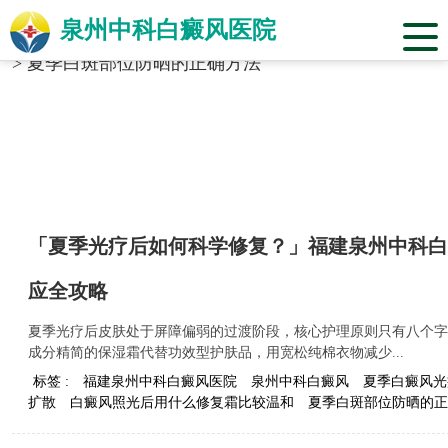
泉州中科白癜风医院
当前位置：
福建省泉州市中科白癜风医院
>
标签合辑
>
夏季白斑部位防晒的正确方法
「夏季光疗后如何科学修复？」福建泉州中科白
应全攻略
夏季光疗后皮肤处于屏障偏弱的过渡阶段，核心护理原则只有八个字
成分精简的保湿霜代替功效型护肤品，用宽松纯棉衣物减少...
标签 :
福建泉州中科白癜风医院
泉州中科白癜风
夏季白癜风光
扩散
白癜风照光后用什么修复霜比较温和
夏季白斑部位防晒的正