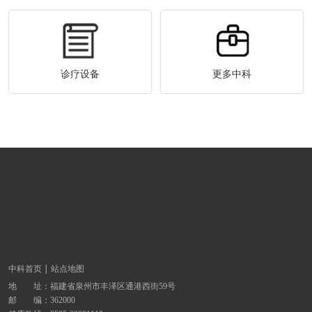
诊疗设备
更多中科
中科首页
站点地图
地 址：
福建省泉州市丰泽区通港西街59号
邮 编：362000