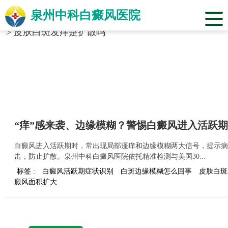
泉州中科白癜风医院
当前位置：
福建省泉州市中科白癜风医院
>
标签合辑
>
皮肤白斑发痒是扩散吗
“痒”感来袭、边缘模糊？警惕白癜风进入活跃
白癜风进入活跃期时，常出现局部瘙痒和边缘模糊两大信号，提示病
击，防止扩散。泉州中科白癜风医院依托精准检测与美国30...
标签 :
白癜风活跃期症状识别
白斑边缘模糊怎么回事
皮肤白斑
癜风面积扩大