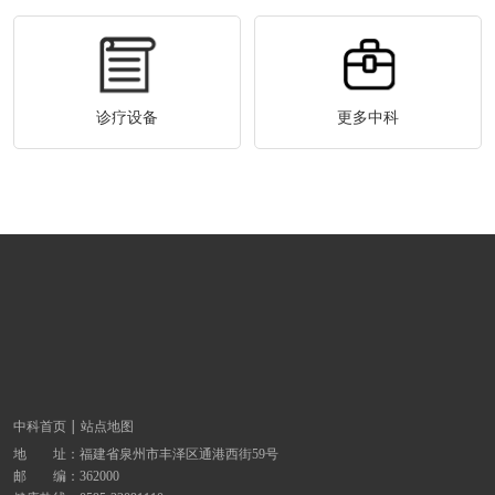
诊疗设备
更多中科
中科首页
站点地图
地 址：
福建省泉州市丰泽区通港西街59号
邮 编：362000