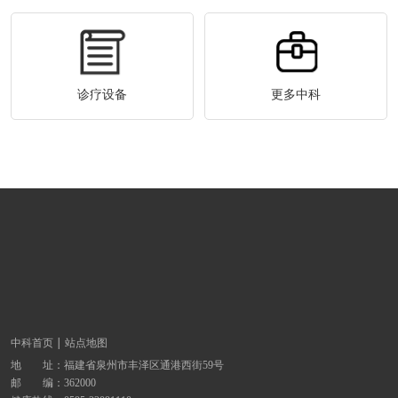
诊疗设备
更多中科
中科首页
站点地图
地 址：
福建省泉州市丰泽区通港西街59号
邮 编：362000