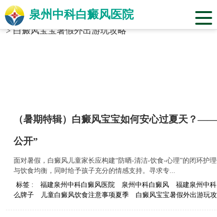
泉州中科白癜风医院
当前位置：
福建省泉州市中科白癜风医院
>
标签合辑
>
白癜风宝宝暑假外出游玩攻略
（暑期特辑）白癜风宝宝如何安心过夏天？——
公开”
面对暑假，白癜风儿童家长应构建“防晒-清洁-饮食-心理”的闭环
与饮食均衡，同时给予孩子充分的情感支持。寻求专...
标签 :
福建泉州中科白癜风医院
泉州中科白癜风
福建泉州中科
么牌子
儿童白癜风饮食注意事项夏季
白癜风宝宝暑假外出游玩攻