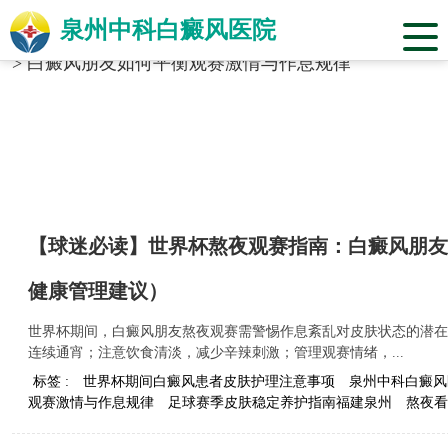
泉州中科白癜风医院
当前位置：
福建省泉州市中科白癜风医院
>
标签合辑
>
白癜风朋友如何平衡观赛激情与作息规律
【球迷必读】世界杯熬夜观赛指南：白癜风朋友
健康管理建议）
世界杯期间，白癜风朋友熬夜观赛需警惕作息紊乱对皮肤状态的潜在
连续通宵；注意饮食清淡，减少辛辣刺激；管理观赛情绪，...
标签 :
世界杯期间白癜风患者皮肤护理注意事项
泉州中科白癜风
观赛激情与作息规律
足球赛季皮肤稳定养护指南福建泉州
熬夜看