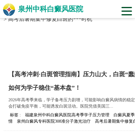
泉州中科白癜风医院
当前位置：
福建省泉州市中科白癜风医院
>
标签合辑
>
高考后暑期集中修复白斑的***时机
【高考冲刺·白斑管理指南】压力山大，白斑“蠢
如何为学子稳住“基本盘”！
2026年高考季来临，学子备考压力剧增，可能影响白癜风病情的稳
会打破免疫平衡，可能诱发白斑活动。医院凭借美国三...
标签 :
福建泉州中科白癜风医院高考季学子压力管理
白癜风夏季
情
泉州白癜风专科医院308准分子激光治疗
高考后暑期集中修复白