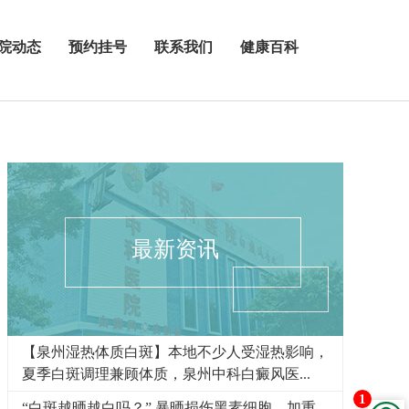
院动态
预约挂号
联系我们
健康百科
最新资讯
【泉州湿热体质白斑】本地不少人受湿热影响，
夏季白斑调理兼顾体质，泉州中科白癜风医...
1
“白斑越晒越白吗？” 暴晒损伤黑素细胞，加重