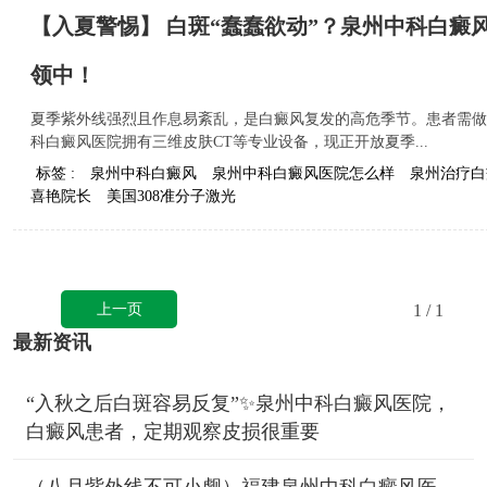
【入夏警惕】​ 白斑“蠢蠢欲动”？泉州中科白
领中！
夏季紫外线强烈且作息易紊乱，是白癜风复发的高危季节。患者需做
科白癜风医院拥有三维皮肤CT等专业设备，现正开放夏季...
标签 :
泉州中科白癜风
泉州中科白癜风医院怎么样
泉州治疗白
喜艳院长
美国308准分子激光
上一页
1
/ 1
最新资讯
“入秋之后白斑容易反复”✨泉州中科白癜风医院，
白癜风患者，定期观察皮损很重要
（八月紫外线不可小觑）福建泉州中科白癜风医