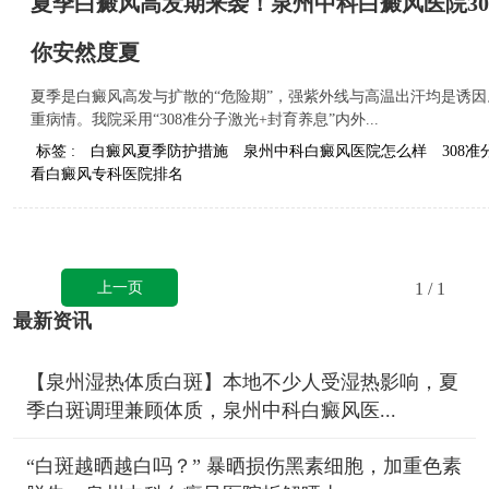
夏季白癜风高发期来袭！泉州中科白癜风医院30
你安然度夏
夏季是白癜风高发与扩散的“危险期”，强紫外线与高温出汗均是诱
重病情。我院采用“308准分子激光+封育养息”内外...
标签 :
白癜风夏季防护措施
泉州中科白癜风医院怎么样
308
看白癜风专科医院排名
上一页
1
/ 1
最新资讯
【泉州湿热体质白斑】本地不少人受湿热影响，夏
季白斑调理兼顾体质，泉州中科白癜风医...
“白斑越晒越白吗？” 暴晒损伤黑素细胞，加重色素